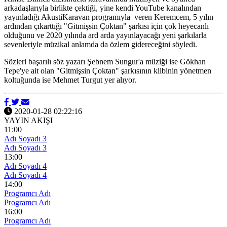
arkadaşlarıyla birlikte çektiği, yine kendi YouTube kanalından
yayınladığı AkustiKaravan programıyla veren Keremcem, 5 yılın
ardından çıkarttığı "Gitmişsin Çoktan" şarkısı için çok heyecanlı
olduğunu ve 2020 yılında ard arda yayınlayacağı yeni şarkılarla
sevenleriyle müzikal anlamda da özlem gidereceğini söyledi.
Sözleri başarılı söz yazarı Şebnem Sungur'a müziği ise Gökhan
Tepe'ye ait olan "Gitmişsin Çoktan" şarkısının klibinin yönetmen
koltuğunda ise Mehmet Turgut yer alıyor.
2020-01-28 02:22:16
YAYIN AKIŞI
11:00
Adı Soyadı 3
Adı Soyadı 3
13:00
Adı Soyadı 4
Adı Soyadı 4
14:00
Programcı Adı
Programcı Adı
16:00
Programcı Adı