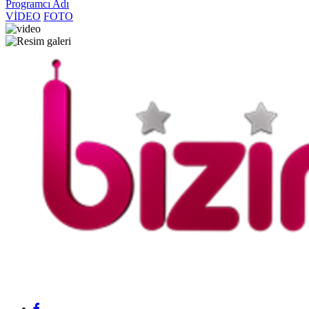
Programcı Adı
VİDEO
FOTO