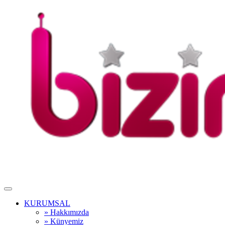
KURUMSAL
» Hakkımızda
» Künyemiz