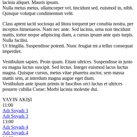
lacinia aliquet. Mauris ipsum.
Nulla metus metus, ullamcorper vel, tincidunt sed, euismod in, nibh.
Quisque volutpat condimentum velit.
Class aptent taciti sociosqu ad litora torquent per conubia nostra, per
inceptos himenaeos. Nam nec ante. Sed lacinia, urna non tincidunt
mattis, tortor neque adipiscing diam, a cursus ipsum ante quis turpis.
Nulla facilisi.
Ut fringilla. Suspendisse potenti. Nunc feugiat mi a tellus consequat
imperdiet.
Vestibulum sapien. Proin quam. Etiam ultrices. Suspendisse in justo
eu magna luctus suscipit. Sed lectus. Integer euismod lacus luctus
magna. Quisque cursus, metus vitae pharetra auctor, sem massa
mattis sem, at interdum magna augue eget diam.
Vestibulum ante ipsum primis in faucibus orci luctus et ultrices
posuere cubilia Curae; Morbi lacinia molestie dui.
YAYIN AKIŞI
11:00
Adı Soyadı 3
Adı Soyadı 3
13:00
Adı Soyadı 4
Adı Soyadı 4