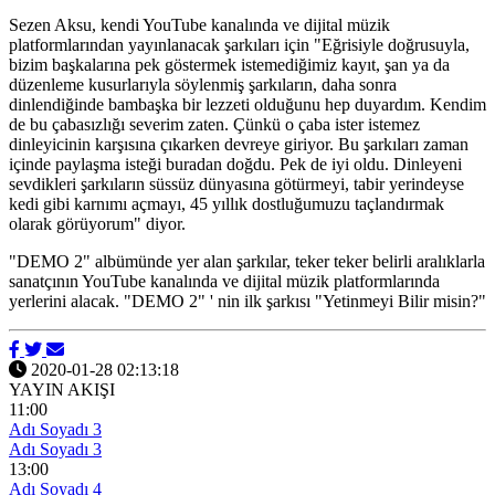
Sezen Aksu, kendi YouTube kanalında ve dijital müzik
platformlarından yayınlanacak şarkıları için "Eğrisiyle doğrusuyla,
bizim başkalarına pek göstermek istemediğimiz kayıt, şan ya da
düzenleme kusurlarıyla söylenmiş şarkıların, daha sonra
dinlendiğinde bambaşka bir lezzeti olduğunu hep duyardım. Kendim
de bu çabasızlığı severim zaten. Çünkü o çaba ister istemez
dinleyicinin karşısına çıkarken devreye giriyor. Bu şarkıları zaman
içinde paylaşma isteği buradan doğdu. Pek de iyi oldu. Dinleyeni
sevdikleri şarkıların süssüz dünyasına götürmeyi, tabir yerindeyse
kedi gibi karnımı açmayı, 45 yıllık dostluğumuzu taçlandırmak
olarak görüyorum" diyor.
"DEMO 2" albümünde yer alan şarkılar, teker teker belirli aralıklarla
sanatçının YouTube kanalında ve dijital müzik platformlarında
yerlerini alacak. "DEMO 2" ' nin ilk şarkısı "Yetinmeyi Bilir misin?"
2020-01-28 02:13:18
YAYIN AKIŞI
11:00
Adı Soyadı 3
Adı Soyadı 3
13:00
Adı Soyadı 4